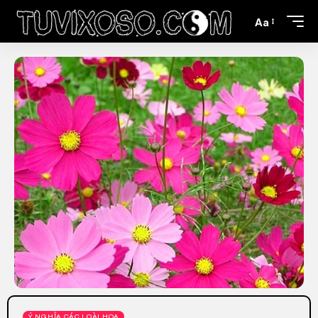
Aa
Ý NGHĨA CÁC LOÀI HOA