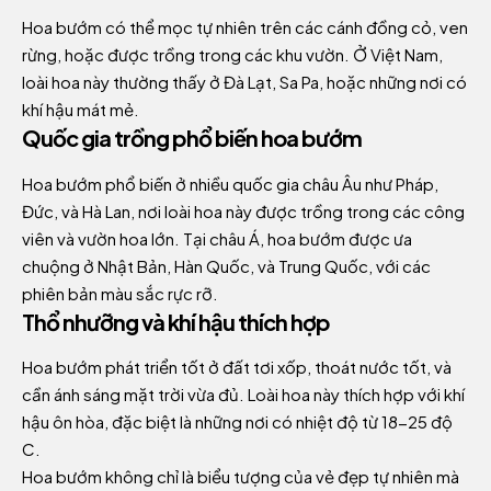
Hoa bướm có thể mọc tự nhiên trên các cánh đồng cỏ, ven
rừng, hoặc được trồng trong các khu vườn. Ở Việt Nam,
loài hoa này thường thấy ở Đà Lạt, Sa Pa, hoặc những nơi có
khí hậu mát mẻ.
Quốc gia trồng phổ biến hoa bướm
Hoa bướm phổ biến ở nhiều quốc gia châu Âu như Pháp,
Đức, và Hà Lan, nơi loài hoa này được trồng trong các công
viên và vườn hoa lớn. Tại châu Á, hoa bướm được ưa
chuộng ở Nhật Bản, Hàn Quốc, và Trung Quốc, với các
phiên bản màu sắc rực rỡ.
Thổ nhưỡng và khí hậu thích hợp
Hoa bướm phát triển tốt ở đất tơi xốp, thoát nước tốt, và
cần ánh sáng mặt trời vừa đủ. Loài hoa này thích hợp với khí
hậu ôn hòa, đặc biệt là những nơi có nhiệt độ từ 18-25 độ
C.
Hoa bướm không chỉ là biểu tượng của vẻ đẹp tự nhiên mà