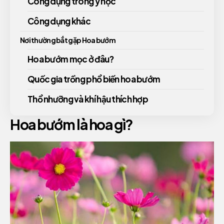
Công dụng trong y học
Công dụng khác
Nơi thường bắt gặp Hoa bướm
Hoa bướm mọc ở đâu?
Quốc gia trồng phổ biến hoa bướm
Thổ nhưỡng và khí hậu thích hợp
Hoa bướm là hoa gì?