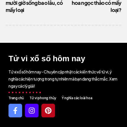
mười giờ sống bao lâu, có
hoa ngọc thảo có mấy
mấy loại
loại?
Tử vi xổ số hôm nay
Tử vi xổ số hôm nay - Chuyên cập nhật các kiến thức về tử vi, ý
nghĩa các hiện tượng trong tự nhiên mà bạn đang thắc mắc. Xem
ngay các lý giải!
Trang chủ
Tử vi phong thủy
Ý nghĩa các loài hoa