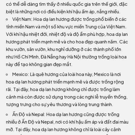
có thể dễ dàng tìm thấy ở nhiều quốc gia trên thế giới, đặc
biệt là những nơi có điều kiện khí hậu ấm áp, nắng nhiều.
Việt Nam: Hoa dạ lan hương được trồng phổ biến ở các
tỉnh miền Nam và một số khu vực miền Trung của Việt Nam.
Với khí hậu nhiệt đới, nhiệt độ và độ ẩm phù hợp, hoa dạ lan
hương phát triển mạnh mẽ và cho hoa đẹp quanh năm. Các
khu vườn, sân vườn, khu nghỉ dưỡng ở các thành phố lớn
như Hồ Chí Minh, Đà Nẵng hay Hà Nội thường trồng loài hoa
này để tạo không gian đẹp mắt.
Mexico: Là quê hương của loài hoa này, Mexico là nơi
hoa dạ lan hương phát triển mạnh mẽ và được trồng rộng
rãi. Tại đây, hoa dạ lan hương không chỉ được trồng làm
cảnh mà còn được sử dụng trong các nghi lễ truyền thống,
tượng trưng cho sự yêu thương và lòng trung thành.
Ấn Độ và Nepal: Hoa dạ lan hương cũng được trồng
nhiều ở Ấn Độ và Nepal, nơi có khí hậu ấm áp và đất đai màu
mỡ. Tại đây, hoa dạ lan hương không chỉ là loài cây cảnh