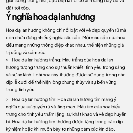
gian sống trong nhà, đặc biệt là nơi có ánh sáng đầy đủ và
đất tơi xốp.
Ý nghĩa hoa dạ lan hương
Hoa dạ lan hương không chỉ nổi bật với vẻ đẹp quyến rũ mà
còn chứa đựng nhiều ý nghĩa sâu sắc. Mỗi màu sắc của hoa
đều mang những thông điệp khác nhau, thể hiện những giá
trị sống và cảm xúc.
Hoa dạ lan hương trắng: Màu trắng của hoa dạ lan
hương tượng trưng cho sự thuần khiết, tình yêu trong sáng
và sự an lành. Loài hoa này thường được sử dụng trong các
dịp lễ cưới để thể hiện lòng chung thủy và sự bền vững
trong tình yêu.
Hoa dạ lan hương tím: Hoa dạ lan hương tím mang ý
nghĩa của sự quyến rũ và lãng mạn. Màu tím của hoa biểu
trưng cho tình yêu thầm lặng, sự khát khao và vẻ đẹp huyền
bí. Hoa dạ lan hương tím thường được tặng trong các dịp
kỷ niệm hoặc khi muốn bày tỏ những cảm xúc kín đáo.