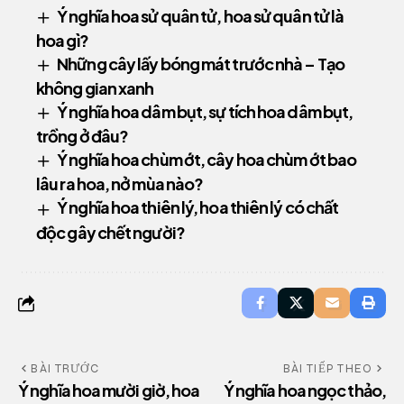
Ý nghĩa hoa sử quân tử, hoa sử quân tử là
hoa gì?
Những cây lấy bóng mát trước nhà – Tạo
không gian xanh
Ý nghĩa hoa dâm bụt, sự tích hoa dâm bụt,
trồng ở đâu?
Ý nghĩa hoa chùm ớt, cây hoa chùm ớt bao
lâu ra hoa, nở mùa nào?
Ý nghĩa hoa thiên lý, hoa thiên lý có chất
độc gây chết người?
BÀI TRƯỚC
BÀI TIẾP THEO
Ý nghĩa hoa mười giờ, hoa
Ý nghĩa hoa ngọc thảo,