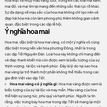
hoa nhạt và nhụy màu vàng tươi, trong khi các loài mai xanh,
mai đỏ, và mai tím lại mang đến những sắc thái rực rỡ khác.
Sự đa dạng về màu sắc của hoa mai không chỉ tạo nên vẻ
đẹp hài hòa mà còn làm phong phú thêm không gian cảnh
quan, đặc biệt trong các dịp lễ hội.
Ý nghĩa hoa mai
Hoa mai, đặc biệt là hoa mai vàng, có một ý nghĩa vô cùng
đặc biệt trong nền văn hóa phương Đông, nhất là trong
các dịp Tết Nguyên Đán. Loài hoa này không chỉ mang đến
vẻ đẹp thanh khiết mà còn được xem là biểu tượng của sự
thịnh vượng, tài lộc và hạnh phúc. Đây là lý do tại sao hoa
mai vàng lại trở thành một phần không thể thiếu trong các
gia đình Việt vào dịp Tết.
Hoa mai vàng có ý nghĩa gì:
Hoa mai vàng được xem là
biểu tượng của sự tài lộc và may mắn. Màu vàng của hoa
thể hiện sự sung túc, phú quý và hạnh phúc. Người ta tin
rằng, việc trưng bày hoa mai trong dịp Tết sẽ mang lại một