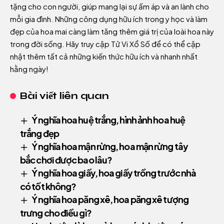
tặng cho con người, giúp mang lại sự ấm áp và an lành cho
mỗi gia đình. Những công dụng hữu ích trong y học và làm
đẹp của hoa mai càng làm tăng thêm giá trị của loài hoa này
trong đời sống. Hãy truy cập
Tử Vi Xổ Số
để có thể cập
nhật thêm tất cả những kiến thức hữu ích và nhanh nhất
hằng ngày!
Bài viết liên quan
Ý nghĩa hoa huệ trắng, hình ảnh hoa huệ
trắng đẹp
Ý nghĩa hoa mận rừng, hoa mận rừng tây
bắc chơi được bao lâu?
Ý nghĩa hoa giấy, hoa giấy trồng trước nhà
có tốt không?
Ý nghĩa hoa păng xê, hoa păng xê tượng
trưng cho điều gì?