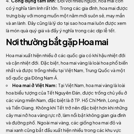
Công dụng tâm linh:
Đối với nhiều người, hoa mai còn
có ý nghĩa tâm linh rất lớn. Trong các gia đình, hoa mai được
trưng bày với mong muốn một năm mới suôn sẻ, may mắn
và an lành. Đây cũng là lý do tại sao hoa mai luôn được xem
là món quà quý giá và đầy ý nghĩa trong các dịp lễ tết.
Nơi thường bắt gặp Hoa mai
Hoa mai xuất hiện nhiều ở các quốc gia có khí hậu nhiệt đới
và cận nhiệt đới. Đặc biệt, hoa mai vàng là loài hoa phổ biến
nhất và được trồng nhiều tại Việt Nam, Trung Quốc và một
số quốc gia Đông Nam Á.
Hoa mai ở Việt Nam:
Tại Việt Nam, hoa mai vàng là loài
hoa biểu tượng của Tết Nguyên Đán, được trồng chủ yếu ở
các vùng miền Nam, đặc biệt là ở TP. Hồ Chí Minh, Long An
và Tiền Giang. Không khí Tết trở nên đặc biệt hơn khi những
cây mai nở hoa vàng rực rỡ, làm nổi bật không gian gia đình
và đường phố. Ngoài mai vàng, các giống hoa mai đỏ và
mai xanh cũng bắt đầu xuất hiện nhiều trong các khu vực