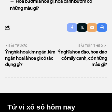
Hoa bướm là hoa gì, hoa cánh bướm có
những màu gì?
BÀI TRƯỚC
BÀI TIẾP THEO
Ý nghĩa hoa kim ngân, kim
Ý nghĩa hoa đào, hoa đào
ngân hoa là hoa gì có tác
có mấy canh, có những
dụng gì?
màu gì?
Tử vi xổ số hôm nay