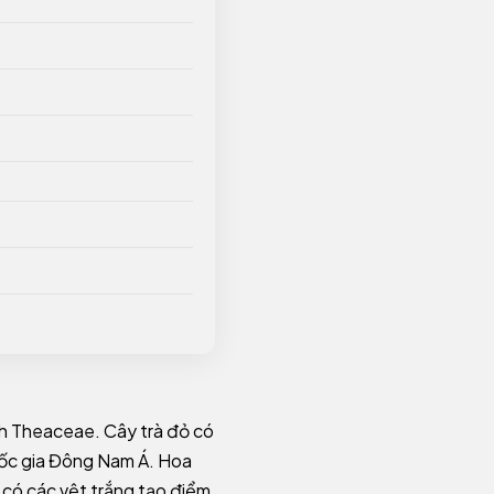
đình Theaceae. Cây trà đỏ có
uốc gia Đông Nam Á. Hoa
 có các vệt trắng tạo điểm