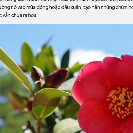
ường nở vào mùa đông hoặc đầu xuân, tạo nên những chùm ho
c vẫn chưa ra hoa.