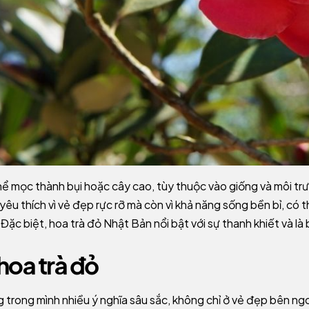
hể mọc thành bụi hoặc cây cao, tùy thuộc vào giống và môi tr
êu thích vì vẻ đẹp rực rỡ mà còn vì khả năng sống bền bỉ, có t
 Đặc biệt, hoa trà đỏ Nhật Bản nổi bật với sự thanh khiết và l
hoa trà đỏ
 trong mình nhiều ý nghĩa sâu sắc, không chỉ ở vẻ đẹp bên ng