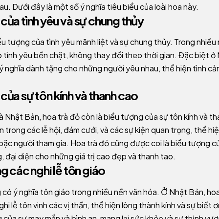
u. Dưới đây là một số ý nghĩa tiêu biểu của loài hoa này.
của tình yêu và sự chung thủy
ểu tượng của tình yêu mãnh liệt và sự chung thủy. Trong nhiều
 tình yêu bền chặt, không thay đổi theo thời gian. Đặc biệt ở
ý nghĩa dành tặng cho những người yêu nhau, thể hiện tình cảm
của sự tôn kính và thanh cao
 Nhật Bản, hoa trà đỏ còn là biểu tượng của sự tôn kính và th
 trong các lễ hội, đám cưới, và các sự kiện quan trọng, thể hiệ
oặc người tham gia. Hoa trà đỏ cũng được coi là biểu tượng c
, đại diện cho những giá trị cao đẹp và thanh tao.
ng các nghi lễ tôn giáo
 có ý nghĩa tôn giáo trong nhiều nền văn hóa. Ở Nhật Bản, ho
ghi lễ tôn vinh các vị thần, thể hiện lòng thành kính và sự biết
g của sự may mắn và bình an, mang lại sức khỏe và sự thịnh vượ