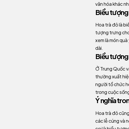
văn hóa khác nha
Biểu tượng 
Hoa trà đỏ là bi
tượng trưng cho
xem là món quà 
dài.
Biểu tượng 
Ở Trung Quốc và
thường xuất hiện
người tổ chức h
trong cuộc sống
Ý nghĩa tro
Hoa trà đỏ cũng
các lễ cúng và n
coi là biểu tượn