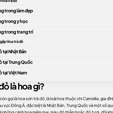
Hoa trà đỏ
g trong làm đẹp
g trong y học
 trong trang trí
 gặp Hoa trà đỏ
ỏ tại Nhật Bản
ỏ tại Trung Quốc
ỏ tại Việt Nam
đỏ là hoa gì?
còn gọi là hoa sơn trà đỏ, là loài hoa thuộc chi Camellia, gia 
u vực Đông Á, đặc biệt là Nhật Bản, Trung Quốc và một số q
với những cánh hoa mềm mại, màu đỏ thẫm hoặc đỏ tươi, đôi khi