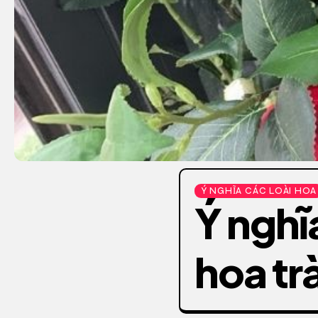
Ý NGHĨA CÁC LOÀI HOA
Ý nghĩ
hoa tr