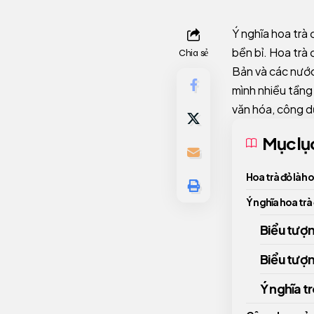
Ý nghĩa hoa trà
bền bỉ. Hoa trà 
Chia sẻ
Bản và các nước
mình nhiều tầng
văn hóa, công d
Mục lụ
Hoa trà đỏ là ho
Ý nghĩa hoa trà
Biểu tượn
Biểu tượn
Ý nghĩa t