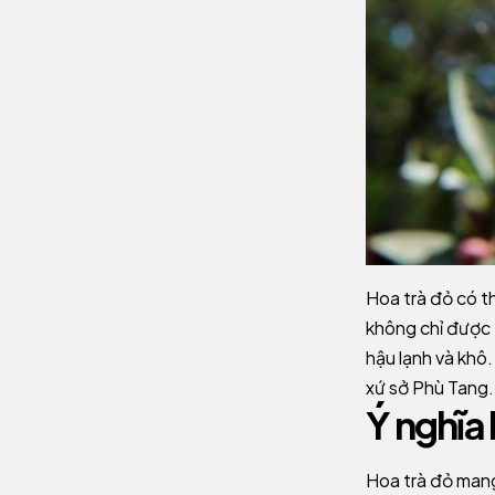
Hoa trà đỏ có t
không chỉ được y
hậu lạnh và khô.
xứ sở Phù Tang.
Ý nghĩa 
Hoa trà đỏ mang