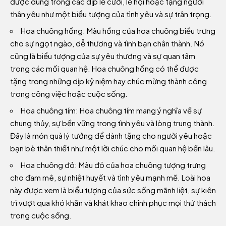
được dùng trong các dịp lễ cưới, lễ hội hoặc tặng người
thân yêu như một biểu tượng của tình yêu và sự trân trọng.
Hoa chuông hồng: Màu hồng của hoa chuông biểu trưng
cho sự ngọt ngào, dễ thương và tình bạn chân thành. Nó
cũng là biểu tượng của sự yêu thương và sự quan tâm
trong các mối quan hệ. Hoa chuông hồng có thể được
tặng trong những dịp kỷ niệm hay chúc mừng thành công
trong công việc hoặc cuộc sống.
Hoa chuông tím: Hoa chuông tím mang ý nghĩa về sự
chung thủy, sự bền vững trong tình yêu và lòng trung thành.
Đây là món quà lý tưởng để dành tặng cho người yêu hoặc
bạn bè thân thiết như một lời chúc cho mối quan hệ bền lâu.
Hoa chuông đỏ: Màu đỏ của hoa chuông tượng trưng
cho đam mê, sự nhiệt huyết và tình yêu mạnh mẽ. Loài hoa
này được xem là biểu tượng của sức sống mãnh liệt, sự kiên
trì vượt qua khó khăn và khát khao chinh phục mọi thử thách
trong cuộc sống.