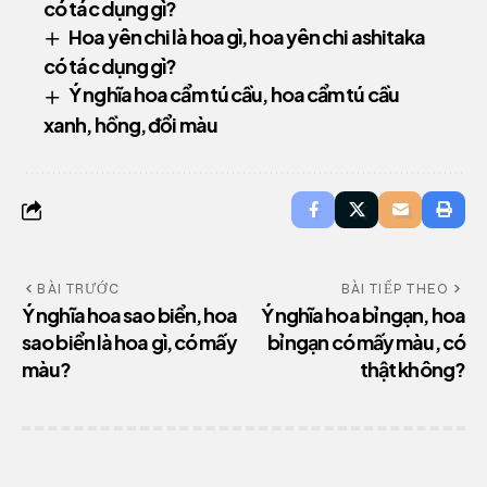
có tác dụng gì?
Hoa yên chi là hoa gì, hoa yên chi ashitaka
có tác dụng gì?
Ý nghĩa hoa cẩm tú cầu, hoa cẩm tú cầu
xanh, hồng, đổi màu
BÀI TRƯỚC
BÀI TIẾP THEO
Ý nghĩa hoa sao biển, hoa
Ý nghĩa hoa bỉ ngạn, hoa
sao biển là hoa gì, có mấy
bỉ ngạn có mấy màu, có
màu?
thật không?