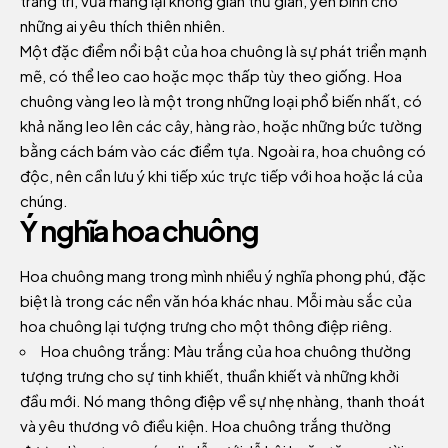
trang trí, vừa mang lại không gian thư giãn, yên bình cho
những ai yêu thích thiên nhiên.
Một đặc điểm nổi bật của hoa chuông là sự phát triển mạnh
mẽ, có thể leo cao hoặc mọc thấp tùy theo giống. Hoa
chuông vàng leo là một trong những loại phổ biến nhất, có
khả năng leo lên các cây, hàng rào, hoặc những bức tường
bằng cách bám vào các điểm tựa. Ngoài ra, hoa chuông có
độc, nên cần lưu ý khi tiếp xúc trực tiếp với hoa hoặc lá của
chúng.
Ý nghĩa hoa chuông
Hoa chuông mang trong mình nhiều ý nghĩa phong phú, đặc
biệt là trong các nền văn hóa khác nhau. Mỗi màu sắc của
hoa chuông lại tượng trưng cho một thông điệp riêng.
Hoa chuông trắng: Màu trắng của hoa chuông thường
tượng trưng cho sự tinh khiết, thuần khiết và những khởi
đầu mới. Nó mang thông điệp về sự nhẹ nhàng, thanh thoát
và yêu thương vô điều kiện. Hoa chuông trắng thường