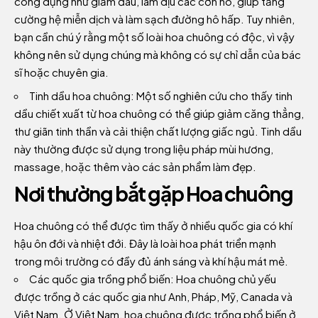
công dụng như giảm đau, làm dịu các cơn ho, giúp tăng
cường hệ miễn dịch và làm sạch đường hô hấp. Tuy nhiên,
bạn cần chú ý rằng một số loài hoa chuông có độc, vì vậy
không nên sử dụng chúng mà không có sự chỉ dẫn của bác
sĩ hoặc chuyên gia.
Tinh dầu hoa chuông: Một số nghiên cứu cho thấy tinh
dầu chiết xuất từ hoa chuông có thể giúp giảm căng thẳng,
thư giãn tinh thần và cải thiện chất lượng giấc ngủ. Tinh dầu
này thường được sử dụng trong liệu pháp mùi hương,
massage, hoặc thêm vào các sản phẩm làm đẹp.
Nơi thường bắt gặp Hoa chuông
Hoa chuông có thể được tìm thấy ở nhiều quốc gia có khí
hậu ôn đới và nhiệt đới. Đây là loài hoa phát triển mạnh
trong môi trường có đầy đủ ánh sáng và khí hậu mát mẻ.
Các quốc gia trồng phổ biến: Hoa chuông chủ yếu
được trồng ở các quốc gia như Anh, Pháp, Mỹ, Canada và
Việt Nam. Ở Việt Nam, hoa chuông được trồng phổ biến ở