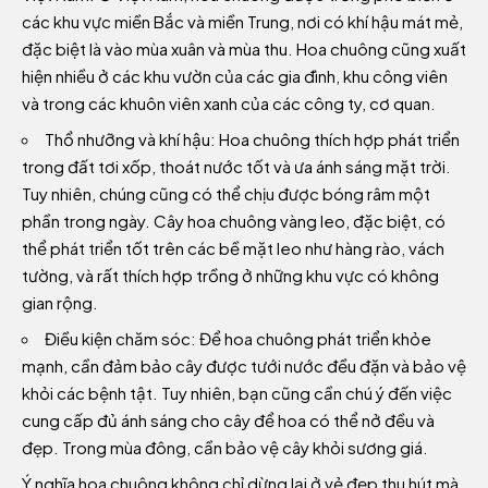
các khu vực miền Bắc và miền Trung, nơi có khí hậu mát mẻ,
đặc biệt là vào mùa xuân và mùa thu. Hoa chuông cũng xuất
hiện nhiều ở các khu vườn của các gia đình, khu công viên
và trong các khuôn viên xanh của các công ty, cơ quan.
Thổ nhưỡng và khí hậu: Hoa chuông thích hợp phát triển
trong đất tơi xốp, thoát nước tốt và ưa ánh sáng mặt trời.
Tuy nhiên, chúng cũng có thể chịu được bóng râm một
phần trong ngày. Cây hoa chuông vàng leo, đặc biệt, có
thể phát triển tốt trên các bề mặt leo như hàng rào, vách
tường, và rất thích hợp trồng ở những khu vực có không
gian rộng.
Điều kiện chăm sóc: Để hoa chuông phát triển khỏe
mạnh, cần đảm bảo cây được tưới nước đều đặn và bảo vệ
khỏi các bệnh tật. Tuy nhiên, bạn cũng cần chú ý đến việc
cung cấp đủ ánh sáng cho cây để hoa có thể nở đều và
đẹp. Trong mùa đông, cần bảo vệ cây khỏi sương giá.
Ý nghĩa hoa chuông không chỉ dừng lại ở vẻ đẹp thu hút mà