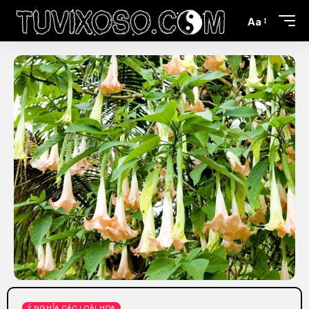
Aa
Ý NGHĨA CÁC LOÀI HOA