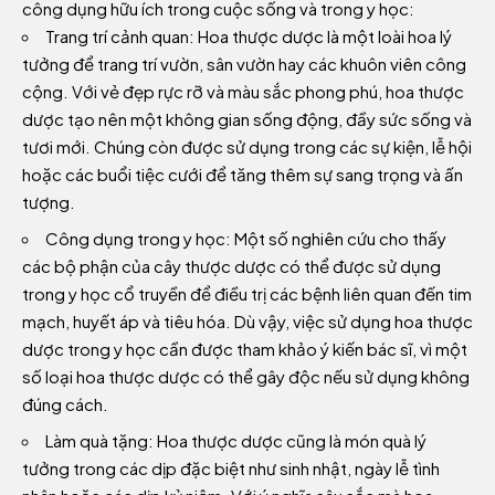
công dụng hữu ích trong cuộc sống và trong y học:
Trang trí cảnh quan: Hoa thược dược là một loài hoa lý
tưởng để trang trí vườn, sân vườn hay các khuôn viên công
cộng. Với vẻ đẹp rực rỡ và màu sắc phong phú, hoa thược
dược tạo nên một không gian sống động, đầy sức sống và
tươi mới. Chúng còn được sử dụng trong các sự kiện, lễ hội
hoặc các buổi tiệc cưới để tăng thêm sự sang trọng và ấn
tượng.
Công dụng trong y học: Một số nghiên cứu cho thấy
các bộ phận của cây thược dược có thể được sử dụng
trong y học cổ truyền để điều trị các bệnh liên quan đến tim
mạch, huyết áp và tiêu hóa. Dù vậy, việc sử dụng hoa thược
dược trong y học cần được tham khảo ý kiến bác sĩ, vì một
số loại hoa thược dược có thể gây độc nếu sử dụng không
đúng cách.
Làm quà tặng: Hoa thược dược cũng là món quà lý
tưởng trong các dịp đặc biệt như sinh nhật, ngày lễ tình