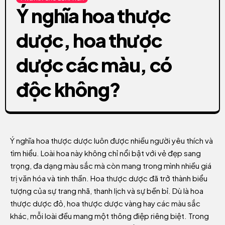
Ý nghĩa hoa thược
dược, hoa thược
dược các màu, có
độc không?
Ý nghĩa hoa thược dược luôn được nhiều người yêu thích và
tìm hiểu. Loài hoa này không chỉ nổi bật với vẻ đẹp sang
trọng, đa dạng màu sắc mà còn mang trong mình nhiều giá
trị văn hóa và tinh thần. Hoa thược dược đã trở thành biểu
tượng của sự trang nhã, thanh lịch và sự bền bỉ. Dù là hoa
thược dược đỏ, hoa thược dược vàng hay các màu sắc
khác, mỗi loài đều mang một thông điệp riêng biệt. Trong