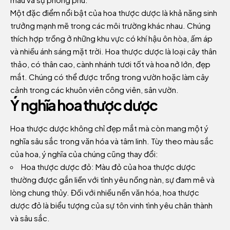
Một đặc điểm nổi bật của hoa thược dược là khả năng sinh
trưởng mạnh mẽ trong các môi trường khác nhau. Chúng
thích hợp trồng ở những khu vực có khí hậu ôn hòa, ấm áp
và nhiều ánh sáng mặt trời. Hoa thược dược là loại cây thân
thảo, có thân cao, cành nhánh tươi tốt và hoa nở lớn, đẹp
mắt. Chúng có thể được trồng trong vườn hoặc làm cây
cảnh trong các khuôn viên công viên, sân vườn.
Ý nghĩa hoa thược dược
Hoa thược dược không chỉ đẹp mắt mà còn mang một ý
nghĩa sâu sắc trong văn hóa và tâm linh. Tùy theo màu sắc
của hoa, ý nghĩa của chúng cũng thay đổi:
Hoa thược dược đỏ: Màu đỏ của hoa thược dược
thường được gắn liền với tình yêu nồng nàn, sự đam mê và
lòng chung thủy. Đối với nhiều nền văn hóa, hoa thược
dược đỏ là biểu tượng của sự tôn vinh tình yêu chân thành
và sâu sắc.