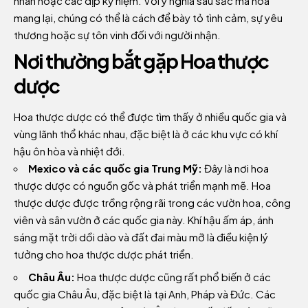
nhân hoặc các dịp kỷ niệm. Với ý nghĩa sâu sắc mà hoa
mang lại, chúng có thể là cách để bày tỏ tình cảm, sự yêu
thương hoặc sự tôn vinh đối với người nhận.
Nơi thường bắt gặp Hoa thược
dược
Hoa thược dược có thể được tìm thấy ở nhiều quốc gia và
vùng lãnh thổ khác nhau, đặc biệt là ở các khu vực có khí
hậu ôn hòa và nhiệt đới.
Mexico và các quốc gia Trung Mỹ:
Đây là nơi hoa
thược dược có nguồn gốc và phát triển mạnh mẽ. Hoa
thược dược được trồng rộng rãi trong các vườn hoa, công
viên và sân vườn ở các quốc gia này. Khí hậu ấm áp, ánh
sáng mặt trời dồi dào và đất đai màu mỡ là điều kiện lý
tưởng cho hoa thược dược phát triển.
Châu Âu:
Hoa thược dược cũng rất phổ biến ở các
quốc gia Châu Âu, đặc biệt là tại Anh, Pháp và Đức. Các