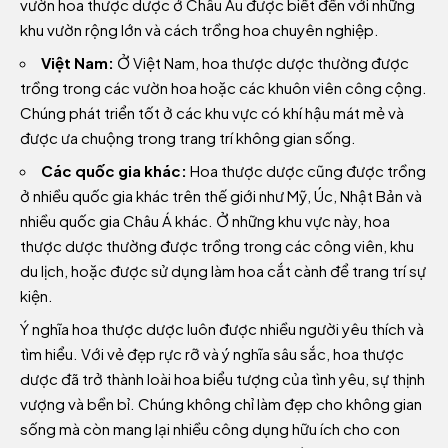
vườn hoa thược dược ở Châu Âu được biết đến với những
khu vườn rộng lớn và cách trồng hoa chuyên nghiệp.
Việt Nam:
Ở Việt Nam, hoa thược dược thường được
trồng trong các vườn hoa hoặc các khuôn viên công cộng.
Chúng phát triển tốt ở các khu vực có khí hậu mát mẻ và
được ưa chuộng trong trang trí không gian sống.
Các quốc gia khác:
Hoa thược dược cũng được trồng
ở nhiều quốc gia khác trên thế giới như Mỹ, Úc, Nhật Bản và
nhiều quốc gia Châu Á khác. Ở những khu vực này, hoa
thược dược thường được trồng trong các công viên, khu
du lịch, hoặc được sử dụng làm hoa cắt cành để trang trí sự
kiện.
Ý nghĩa hoa thược dược luôn được nhiều người yêu thích và
tìm hiểu. Với vẻ đẹp rực rỡ và ý nghĩa sâu sắc, hoa thược
dược đã trở thành loài hoa biểu tượng của tình yêu, sự thịnh
vượng và bền bỉ. Chúng không chỉ làm đẹp cho không gian
sống mà còn mang lại nhiều công dụng hữu ích cho con