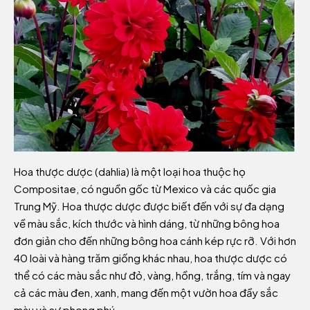
Hoa thược dược (dahlia) là một loại hoa thuộc họ
Compositae, có nguồn gốc từ Mexico và các quốc gia
Trung Mỹ. Hoa thược dược được biết đến với sự đa dạng
về màu sắc, kích thước và hình dáng, từ những bông hoa
đơn giản cho đến những bông hoa cánh kép rực rỡ. Với hơn
40 loài và hàng trăm giống khác nhau, hoa thược dược có
thể có các màu sắc như đỏ, vàng, hồng, trắng, tím và ngay
cả các màu đen, xanh, mang đến một vườn hoa đầy sắc
màu và sự phong phú.