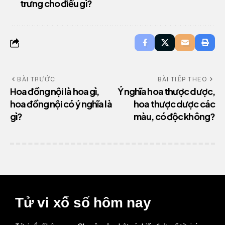
trưng cho điều gì?
BÀI TRƯỚC
BÀI TIẾP THEO
Hoa đồng nội là hoa gì,
Ý nghĩa hoa thược dược,
hoa đồng nội có ý nghĩa là
hoa thược dược các
gì?
màu, có độc không?
Tử vi xổ số hôm nay