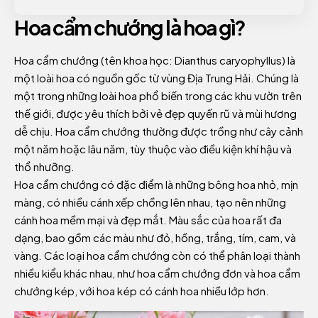
Hoa cẩm chướng là hoa gì?
Hoa cẩm chướng (tên khoa học: Dianthus caryophyllus) là
một loài hoa có nguồn gốc từ vùng Địa Trung Hải. Chúng là
một trong những loài hoa phổ biến trong các khu vườn trên
thế giới, được yêu thích bởi vẻ đẹp quyến rũ và mùi hương
dễ chịu. Hoa cẩm chướng thường được trồng như cây cảnh
một năm hoặc lâu năm, tùy thuộc vào điều kiện khí hậu và
thổ nhưỡng.
Hoa cẩm chướng có đặc điểm là những bông hoa nhỏ, mịn
màng, có nhiều cánh xếp chồng lên nhau, tạo nên những
cánh hoa mềm mại và đẹp mắt. Màu sắc của hoa rất đa
dạng, bao gồm các màu như đỏ, hồng, trắng, tím, cam, và
vàng. Các loại hoa cẩm chướng còn có thể phân loại thành
nhiều kiểu khác nhau, như hoa cẩm chướng đơn và hoa cẩm
chướng kép, với hoa kép có cánh hoa nhiều lớp hơn.