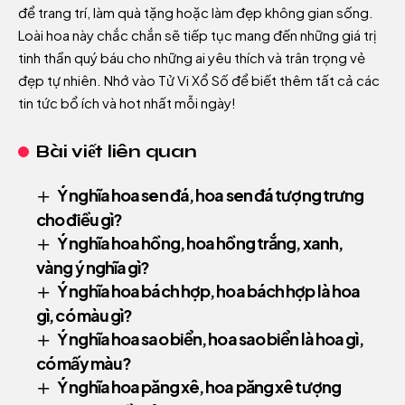
để trang trí, làm quà tặng hoặc làm đẹp không gian sống.
Loài hoa này chắc chắn sẽ tiếp tục mang đến những giá trị
tinh thần quý báu cho những ai yêu thích và trân trọng vẻ
đẹp tự nhiên. Nhớ vào
Tử Vi Xổ Số
để biết thêm tất cả các
tin tức bổ ích và hot nhất mỗi ngày!
Bài viết liên quan
Ý nghĩa hoa sen đá, hoa sen đá tượng trưng
cho điều gì?
Ý nghĩa hoa hồng, hoa hồng trắng, xanh,
vàng ý nghĩa gì?
Ý nghĩa hoa bách hợp, hoa bách hợp là hoa
gì, có màu gì?
Ý nghĩa hoa sao biển, hoa sao biển là hoa gì,
có mấy màu?
Ý nghĩa hoa păng xê, hoa păng xê tượng