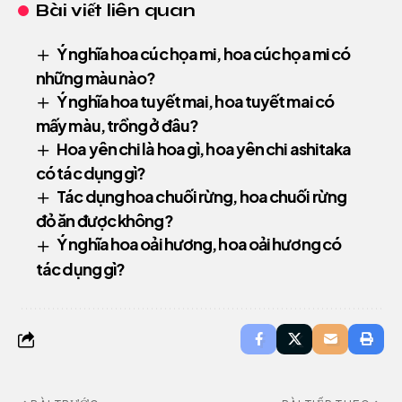
Bài viết liên quan
Ý nghĩa hoa cúc họa mi, hoa cúc họa mi có
những màu nào?
Ý nghĩa hoa tuyết mai, hoa tuyết mai có
mấy màu, trồng ở đâu?
Hoa yên chi là hoa gì, hoa yên chi ashitaka
có tác dụng gì?
Tác dụng hoa chuối rừng, hoa chuối rừng
đỏ ăn được không?
Ý nghĩa hoa oải hương, hoa oải hương có
tác dụng gì?