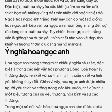
kiện đất tơi xốp, thoát nước tốt và có ánh sáng đầy đủ.
Đặc biệt, loài hoa này yêu cầu khí hậu ấm áp và ẩm ướt,
thích hợp với những vùng đất cận nhiệt đới hoặc nhiệt đới.
Ngoài hoa ngọc anh trắng, hiện nay còn có một số giống
hoa ngọc anh kép và hoa ngọc anh màu hồng, mang đến sự
đa dạng cho loài hoa này. Tuy nhiên, hoa ngọc anh trắng
vẫn là giống hoa được yêu thích nhất nhờ vào vẻ đẹp tinh
khiết và hương thơm dịu dàng mà nó mang lại.
Ý nghĩa hoa ngọc anh
Hoa ngọc anh mang trong mình nhiều ý nghĩa sâu sắc, đặc
biệt là trong các nền văn hóa phương Đông. Loài hoa này
thường được liên kết với sự thanh tịnh, thuần khiết và tình
yêu không thay đổi. Chính vì vậy, hoa ngọc anh được nhiều
người yêu thích và trồng trong các khu vườn, nhà cửa như
một biểu tượng của sự yêu thương, hòa bình và sự cao
thượng.
Trong một số nền văn hóa, hoa ngọc anh còn được coi là