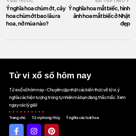
BÀI TRƯỚC
BÀI TIẾP THEO
Ý nghĩa hoa chùm ớt, cây
Ý nghĩa hoa mắt biếc, hình
hoa chùm ớt bao lâu ra
ảnh hoa mắt biếc ở Nhật
hoa, nở mùa nào?
đẹp
Tử vi xổ số hôm nay
Tử vi xổ số hôm nay - Chuyên cập nhật các kiến thức về tử vi, ý
nghĩa các hiện tượng trong tự nhiên mà bạn đang thắc mắc. Xem
ngay các lý giải!
Trang chủ
Tử vi phong thủy
Ý nghĩa các loài hoa