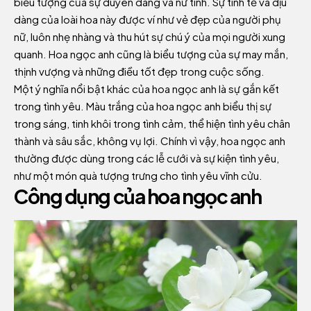
biểu tượng của sự duyên dáng và nữ tính. Sự tinh tế và dịu
dàng của loài hoa này được ví như vẻ đẹp của người phụ
nữ, luôn nhẹ nhàng và thu hút sự chú ý của mọi người xung
quanh. Hoa ngọc anh cũng là biểu tượng của sự may mắn,
thịnh vượng và những điều tốt đẹp trong cuộc sống.
Một ý nghĩa nổi bật khác của hoa ngọc anh là sự gắn kết
trong tình yêu. Màu trắng của hoa ngọc anh biểu thị sự
trong sáng, tinh khôi trong tình cảm, thể hiện tình yêu chân
thành và sâu sắc, không vụ lợi. Chính vì vậy, hoa ngọc anh
thường được dùng trong các lễ cưới và sự kiện tình yêu,
như một món quà tượng trưng cho tình yêu vĩnh cửu.
Công dụng của hoa ngọc anh