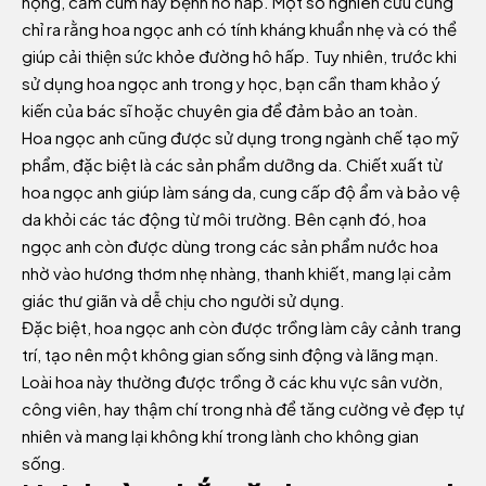
họng, cảm cúm hay bệnh hô hấp. Một số nghiên cứu cũng
chỉ ra rằng hoa ngọc anh có tính kháng khuẩn nhẹ và có thể
giúp cải thiện sức khỏe đường hô hấp. Tuy nhiên, trước khi
sử dụng hoa ngọc anh trong y học, bạn cần tham khảo ý
kiến của bác sĩ hoặc chuyên gia để đảm bảo an toàn.
Hoa ngọc anh cũng được sử dụng trong ngành chế tạo mỹ
phẩm, đặc biệt là các sản phẩm dưỡng da. Chiết xuất từ
hoa ngọc anh giúp làm sáng da, cung cấp độ ẩm và bảo vệ
da khỏi các tác động từ môi trường. Bên cạnh đó, hoa
ngọc anh còn được dùng trong các sản phẩm nước hoa
nhờ vào hương thơm nhẹ nhàng, thanh khiết, mang lại cảm
giác thư giãn và dễ chịu cho người sử dụng.
Đặc biệt, hoa ngọc anh còn được trồng làm cây cảnh trang
trí, tạo nên một không gian sống sinh động và lãng mạn.
Loài hoa này thường được trồng ở các khu vực sân vườn,
công viên, hay thậm chí trong nhà để tăng cường vẻ đẹp tự
nhiên và mang lại không khí trong lành cho không gian
sống.