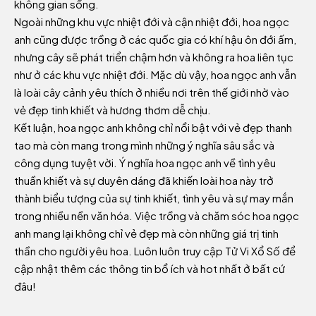
không gian sống.
Ngoài những khu vực nhiệt đới và cận nhiệt đới, hoa ngọc
anh cũng được trồng ở các quốc gia có khí hậu ôn đới ấm,
nhưng cây sẽ phát triển chậm hơn và không ra hoa liên tục
như ở các khu vực nhiệt đới. Mặc dù vậy, hoa ngọc anh vẫn
là loài cây cảnh yêu thích ở nhiều nơi trên thế giới nhờ vào
vẻ đẹp tinh khiết và hương thơm dễ chịu.
Kết luận, hoa ngọc anh không chỉ nổi bật với vẻ đẹp thanh
tao mà còn mang trong mình những ý nghĩa sâu sắc và
công dụng tuyệt vời. Ý nghĩa hoa ngọc anh về tình yêu
thuần khiết và sự duyên dáng đã khiến loài hoa này trở
thành biểu tượng của sự tinh khiết, tình yêu và sự may mắn
trong nhiều nền văn hóa. Việc trồng và chăm sóc hoa ngọc
anh mang lại không chỉ vẻ đẹp mà còn những giá trị tinh
thần cho người yêu hoa. Luôn luôn truy cập
Tử Vi Xổ Số
để
cập nhật thêm các thông tin bổ ích và hot nhất ở bất cứ
đâu!